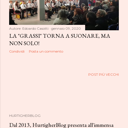
Autore:
Edoardo Casotti
gennaio 09, 2020
LA "GRASSI" TORNA A SUONARE, MA
NON SOLO!
Condividi
Posta un commento
POST PIÙ VECCHI
HURTIGHERBLOG
Dal 2013, HurtigherBlog presenta all'immensa