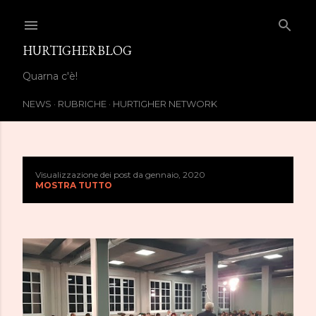
Passa ai contenuti principali
HURTIGHERBLOG
Quarna c'è!
NEWS
RUBRICHE
HURTIGHER NETWORK
Visualizzazione dei post da gennaio, 2020
P
MOSTRA TUTTO
o
s
t