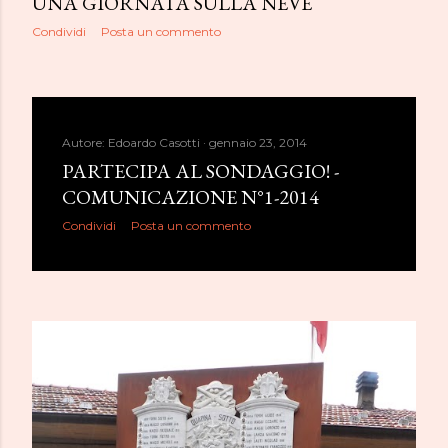
UNA GIORNATA SULLA NEVE
Condividi
Posta un commento
Autore:
Edoardo Casotti
gennaio 23, 2014
PARTECIPA AL SONDAGGIO! -
COMUNICAZIONE N°1-2014
Condividi
Posta un commento