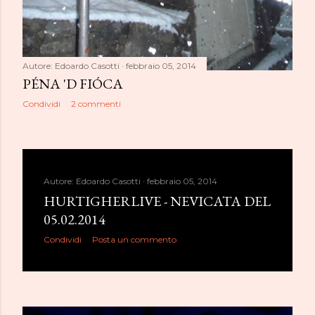
Autore:
Edoardo Casotti
febbraio 05, 2014
PÉNA 'D FIÓCA
Condividi
2 commenti
Autore:
Edoardo Casotti
febbraio 05, 2014
HURTIGHERLIVE - NEVICATA DEL
05.02.2014
Condividi
Posta un commento