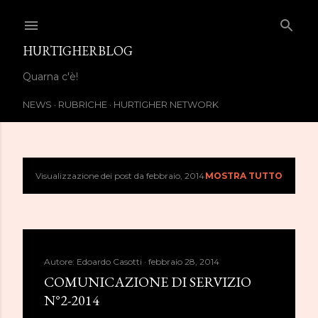
Passa ai contenuti principali
HURTIGHERBLOG
Quarna c'è!
NEWS
RUBRICHE
HURTIGHER NETWORK
Visualizzazione dei post da febbraio, 2014
MOSTRA TUTTO
P
o
s
Autore:
Edoardo Casotti
febbraio 28, 2014
t
COMUNICAZIONE DI SERVIZIO
N°2-2014