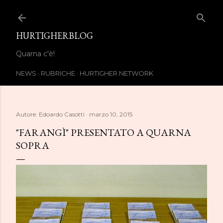
Passa ai contenuti principali
HURTIGHERBLOG
Quarna c'è!
NEWS
RUBRICHE
HURTIGHER NETWORK
Autore:
Edoardo Casotti
marzo 10, 2015
"FARANGÌ" PRESENTATO A QUARNA
SOPRA