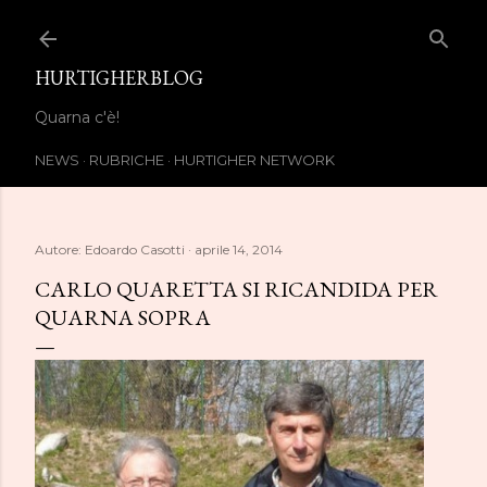
Passa ai contenuti principali
HURTIGHERBLOG
Quarna c'è!
NEWS
RUBRICHE
HURTIGHER NETWORK
Autore:
Edoardo Casotti
aprile 14, 2014
CARLO QUARETTA SI RICANDIDA PER
QUARNA SOPRA