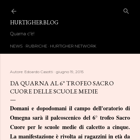
Passa ai contenuti principali
HURTIGHERBLOG
Quarna c'è!
NEWS
RUBRICHE
HURTIGHER NETWORK
Autore:
Edoardo Casotti
giugno 19, 2015
DA QUARNA AL 6° TROFEO SACRO
CUORE DELLE SCUOLE MEDIE
Domani e dopodomani il campo dell'oratorio di
Omegna sarà il palcoscenico del 6° trofeo Sacro
Cuore per le scuole medie di calcetto a cinque.
La manifestazione è rivolta ai ragazzini in età da