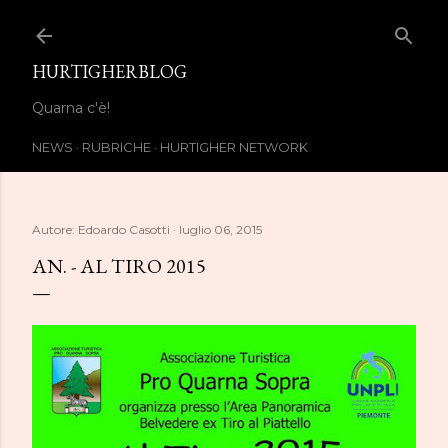
Passa ai contenuti principali
HURTIGHERBLOG
Quarna c'è!
NEWS
RUBRICHE
HURTIGHER NETWORK
Autore:
Edoardo Casotti
luglio 06, 2015
AN. - AL TIRO 2015