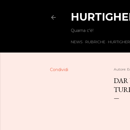
HURTIGHE
Quarna c'è!
NEWS
RUBRICHE
HURTIGHE
Condividi
Autore:
E
DAR 
TUR