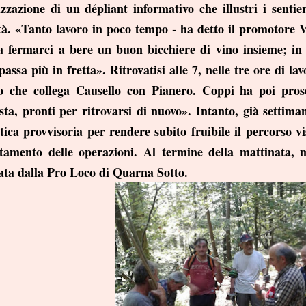
izzazione di un dépliant informativo che illustri i sentieri
ltà. «Tanto lavoro in poco tempo - ha detto il promotore V
a fermarci a bere un buon bicchiere di vino insieme; in
assa più in fretta». Ritrovatisi alle 7, nelle tre ore di la
ro che collega Causello con Pianero. Coppi ha poi pros
sta, pronti per ritrovarsi di nuovo». Intanto, già settim
tica provvisoria per rendere subito fruibile il percorso vi
tamento delle operazioni. Al termine della mattinata, 
ata dalla Pro Loco di Quarna Sotto.