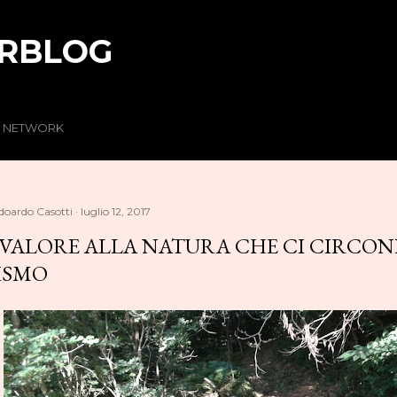
Passa ai contenuti principali
RBLOG
R NETWORK
doardo Casotti
luglio 12, 2017
VALORE ALLA NATURA CHE CI CIRCOND
ISMO