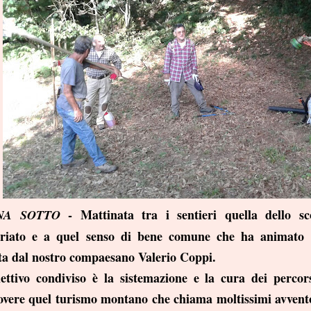
- Mattinata tra i sentieri quella dello sc
NA SOTTO
ariato e a quel senso di bene comune che ha animato i s
ta dal nostro compaesano Valerio Coppi.
ivo condiviso è la sistemazione e la cura dei percorsi
vere quel turismo montano che chiama moltissimi avvento