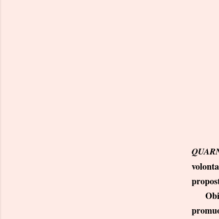
QUAR
volont
propos
Obiett
promuo