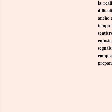
la real
diffico
anche 
tempo p
sentie
entusia
segnale
comple
prepar