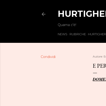
HURTIGHE
Quarna c'è!
NEWS
RUBRICHE
HURTIGHE
Condividi
Autore:
E
E PER
DOMEN