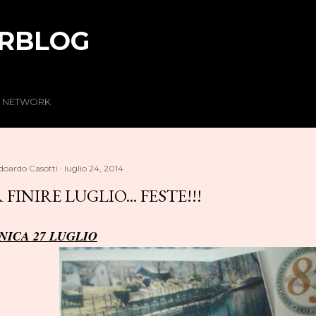
Passa ai contenuti principali
RBLOG
R NETWORK
doardo Casotti
luglio 24, 2014
 FINIRE LUGLIO... FESTE!!!
ICA 27 LUGLIO