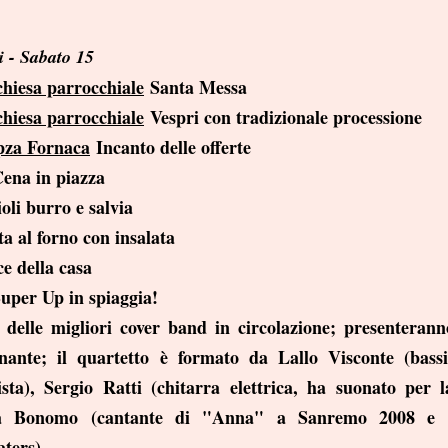
 - Sabato 15
chiesa parrocchiale
Santa Messa
chiesa parrocchiale
Vespri con tradizionale processione
 pza Fornaca
Incanto delle offerte
ena in piazza
li burro e salvia
 al forno con insalata
e della casa
uper Up in spiaggia!
lle migliori cover band in circolazione; presenterann
nante; il quartetto è formato da Lallo Visconte (bass
rista), Sergio Ratti (chitarra elettrica, ha suonato per
a Bonomo (cantante di "Anna" a Sanremo 2008 e 
ters).