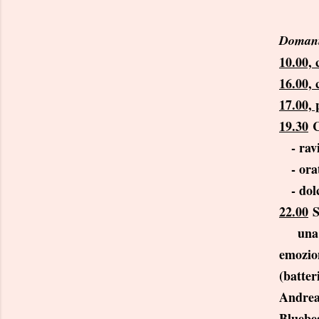
Domani
10.00, 
16.00, 
17.00,
19.30
C
- ravio
- orata
- dolc
22.00
S
una de
emozio
(batte
Andre
Bluebea