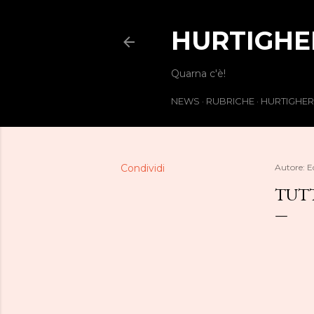
HURTIGHE
Quarna c'è!
NEWS
RUBRICHE
HURTIGHE
Condividi
Autore:
E
TUTT