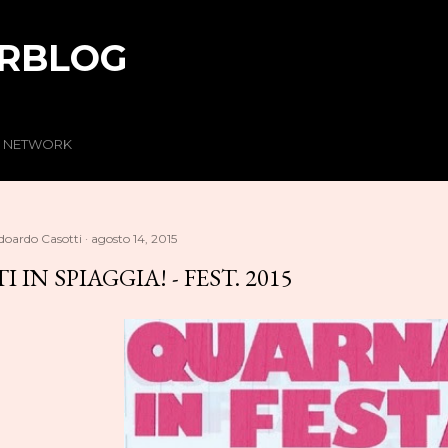
Passa ai contenuti principali
RBLOG
R NETWORK
doardo Casotti
agosto 14, 2015
I IN SPIAGGIA! - FEST. 2015