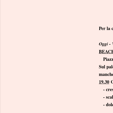
Per la 
Oggi - 
BEAC
Piazza
Sul pal
mancher
19.30
C
- cres
- scal
- dolc