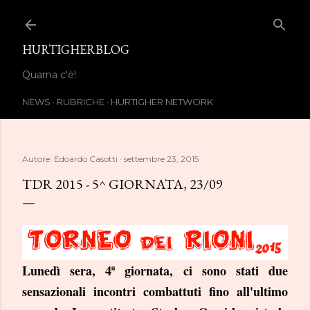
Passa ai contenuti principali
HURTIGHERBLOG
Quarna c'è!
NEWS
RUBRICHE
HURTIGHER NETWORK
Autore:
Edoardo Casotti
settembre 23, 2015
TDR 2015 - 5^ GIORNATA, 23/09
Lunedì sera, 4ª giornata, ci sono stati due
sensazionali incontri combattuti fino all'ultimo